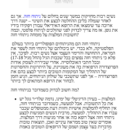
ניתוחי חזה
נשים רבות מחזיקות במשך שנים בחלום על
ניתוח חזה
. אך גם
לאחר שגמלה בליבן ההחלטה לבצע את השינוי – ישנה דרך
ארוכה עד שימצאו את הרופא האידיאלי עבורן ויפקידו בידיו
את גופן. אז מה צריך לבדוק לפני שהולכים לניתוח פלסטי, וכמה
חשובות המלצות על מומחה ניתוחי חזה?
ניתוחי חזה הם מהניתוחים הפופולריים ביותר בעולם
הפלסטיקה, ולא בכדי. יש ביכולתם של ניתוחי חזה לשפר את
המראה, התחושה והדימוי העצמי אצל נשים רבות. לפיכך, אין
פלא כי ניתוחי חזה נפוצים בכל שכבות הגיל (החל מגיל 17-18)
ובכל חתכי האוכלוסייה. אחרי שביררת לעומק אודות
הפרוצדורה הרפואית בה את מעוניינת, על היתרונות והחסרונות
של התהליך ועל המקומות הטובים ביותר לבצע בהם את
הפרוצדורה – אך לפני שתשכבי על שולחן הניתוחים, הגיע הזמן
לבחור את הרופא המתאים לך ביותר.
מה חשוב לבדוק כשמדובר בניתוחי חזה?
המלצות – בעידן הדיגיטלי של ימינו, נדמה שלד״ר גוגל יש
את כל התשובות. אבל למעשה, כשמדובר בניתוחי חזה,
אין תחליף להמלצות אישיות וחוות דעת ממטופלים שכבר
עברו את התהליך. למעשה, מרבית הנשים המגיעות לבצע
ניתוחי חזה אצל רופא כזה או אחר מגיעות דרך המלצות.
אומרים שאין טוב ממראה עיניים ואכן, תוצאות טובות
מדברות בעד עצמן ושמם של הרופאים הטובים באמת