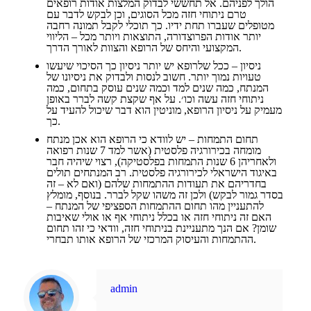
הולך לפניהם. אל תחששי לבדוק המלצות אודות רופאים
טרם ניתוחי חזה מכל הסוגים, וכן לבקש לדבר עם
מטופלים שעברו תחת ידיו. כך תוכלי לקבל תמונה רחבה
יותר אודות הפרוצדורה, התוצאות ויותר מכל – הליווי
המקצועי והיחס של הרופא והצוות לאורך הדרך.
ניסיון – ככל שלרופא יש יותר ניסיון כך הסיכוי שיעשו
טעויות נמוך יותר. חשוב לנסות ולבדוק את ניסיונו של
המנתח, כמה שנים למד וכמה שנים עוסק בתחום, כמה
ניתוחי חזה עשה וכו׳. על אף שקצת קשה לברר באופן
מעמיק על ניסיון הרופא, מוניטין הוא דבר שיכול להעיד על
כך.
תחום התמחות – יש לוודא כי הרופא הוא אכן מנתח
מומחה בכירורגיה פלסטית (אשר למד 7 שנות רפואה
ולאחריהן 6 שנות התמחות בפלסטיקה), רצוי שיהיה חבר
באיגוד הישראלי לכירורגיה פלסטית. רב המנתחים תולים
בחדריהם את תעודות ההתמחות שלהם (ואם לא – זה
בסדר גמור לבקש) ולכן זה משהו שקל לברר. בנוסף, מומלץ
להתעניין מהו תחום ההתמחות הספציפי של המנתח –
האם זה ניתוחי חזה או בכלל ניתוחי אף או אולי שאיבות
שומן? אם הנך מתעניינת בניתוחי חזה, וודאי כי זהו תחום
ההתמחות והעיסוק המרכזי של הרופא אותו תבחרי.
admin