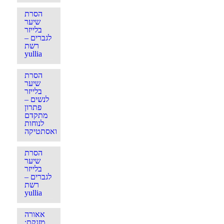
הסרת
שיער
בלייזר
לגברים –
רשת
yullia
הסרת
שיער
בלייזר
לנשים –
פתרון
מתקדם
לנוחות
ואסתטיקה
הסרת
שיער
בלייזר
לגברים –
רשת
yullia
אאורה
מזנקת: