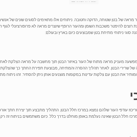
 מראה של בטן שטוחה, הדוקה וחטובה. ניתוחים אלו מתאימים לסוגים שונים של אנשים
וכעת רוצים להיפטר משכבות השומן ומהעור הרופף שיוצרים מראה לא פרופורציונלי לג
נה סוגי ניתוחי מתיחת בטן שמבוצעים כיום בארץ ובעולם:
 המפשעה מעניק מראה מתוח של העור באיזור הבטן תוך מחשבה על מראה הצלקת לאחר 
 של שרירי הבטן. לאחר תהליך ההסרה והמתיחה, מבוצעת תפירת החתך כך שהצלקת לא 
 ומותיר את הבטן עם צלקות עדינות במקומות מוצנעים אותן ניתן להסתיר. זהו ניתוח 
י
יכוז עודפי העור שלהם נמצא במרכז חלל הבטן. התהליך מתבצע תוך יצירת חתך אורכי
במרכז חלל הבטן שאינה נעלמת באופן מוחלט בדרך כלל. כיום משתמשים בניתוח זה רק