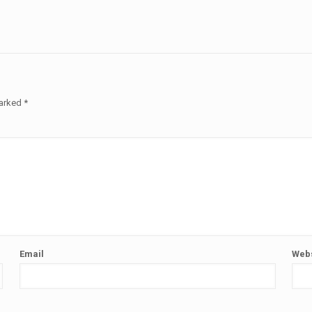
marked
*
Email
Webs